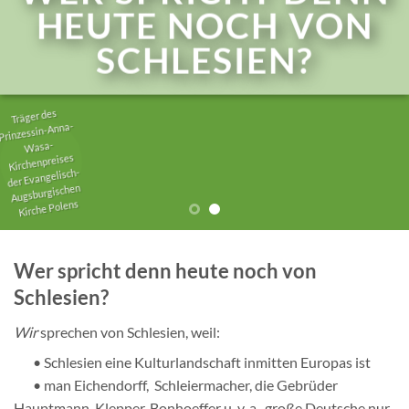
SCHLESIEN?
Träger des
Prinzessin-Anna-
Wasa-
Kirchenpreises
der Evangelisch-
Augsburgischen
Kirche Polens
Wer spricht denn heute noch von
Schlesien?
Wir
sprechen von Schlesien, weil:
• Schlesien eine Kulturlandschaft inmitten Europas ist
• man Eichendorff, Schleiermacher, die Gebrüder
Hauptmann, Klepper, Bonhoeffer u. v. a. große Deutsche nur